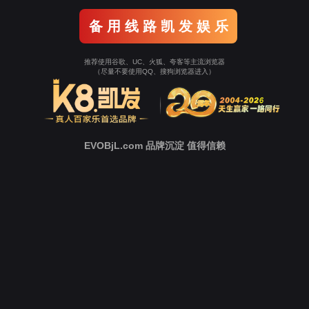
备 用 线 路 凯 发 娱 乐
推荐使用谷歌、UC、火狐、夸客等主流浏览器
（尽量不要使用QQ、搜狗浏览器进入）
EVOBjL.com 品牌沉淀 值得信赖